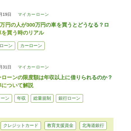
5月19日
マイカーローン
0万円の人が300万円の車を買うとどうなる？ロ
車を買う時のリアル
ローン
カーローン
2月31日
マイカーローン
ーローンの限度額は年収以上に借りられるのか？
準について解説
ローン
年収
総量規制
銀行ローン
クレジットカード
教育支援資金
北海道銀行