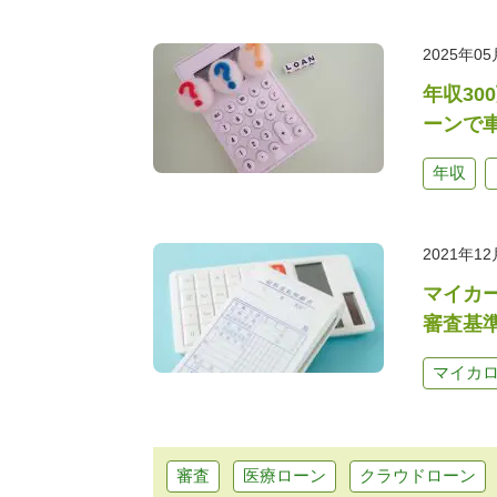
2025年0
年収30
ーンで
年収
2021年1
マイカ
審査基
マイカ
審査
医療ローン
クラウドローン