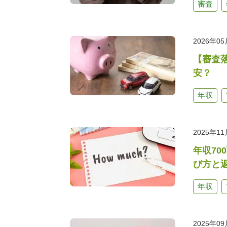
審査
2026年0
【審査
安？
年収
2025年1
年収7
び方と
年収
2025年0