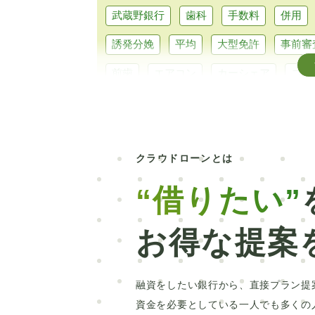
武蔵野銀行
歯科
手数料
併用
誘発分娩
平均
大型免許
事前審
前歯
エアコン
カーシェア
コン
シュミレーション
エルグランド
銀
キャッシング
維持費
北海道
み
クラウドローンとは
主婦
オーバーローン
外構工事
必要書類
水回り
カーポート
入
“借りたい”
サブスク
クロカン
中古車
自動
お得な提案
楽天銀行
信用情報開示
新車
北
社会人
パート
売却
抗がん剤治
融資をしたい銀行から、直接プラン提
教育訓練給付制度
本審査
洗面所
資金を必要としている一人でも多くの