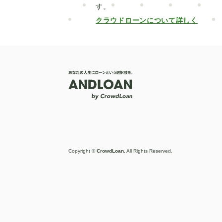
す。
車の選び方
カスタマイズ
クロスカ
クラウドローンについて詳しく
おすすめ
ディーラーローン
千葉銀
比較
ソーラーパネル
証書貸付型
UI銀行
ブリッジ
家族
親族のみ
伐採
EV
カスタムカー
2WD
借り換え
HIS
横浜銀行
目的別
勤続年数
ICL
メモリアルローン
Copyright ©
CrowdLoan.
All Rights Reserved.
ウェディング
月々
グアム
新婚
自動運転
4WD
中国
ランキング
教育ローンどこがいい
沖縄銀行
留
ソーラーローン
保証人
結婚式