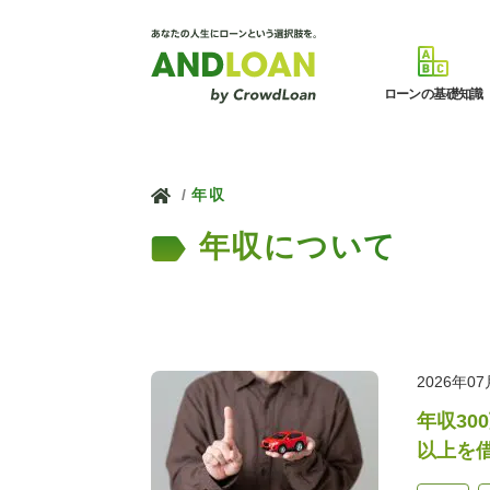
ローンの基礎知識
ホーム
年収
年収について
2026年0
年収30
以上を