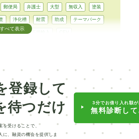
郵便局
弁護士
大型
無収入
塗装
査
浄化槽
耐震
助成
テーマパーク
すべて表示
パクトカー
正規輸入
CEV
行融資
マイカーローン
トラベルローン
なと銀行
セブン銀行
LINE
リスキリング
留学費用
介護
直葬
在宅
合宿
れ歯
ピューロランド
部分矯正
普通自動車
を登録して
車業界
給付型
デンタルローン
低金利
を待つだけ
3分でお借り入れ額が
日本銀行
滋賀銀行
矯正
ポケットマネー
無料診断して
療
対策
介護ローン
お葬式
親
案を受けることで、
ポリカーボネート
球場
ミラドライ
山林
人に、融資の機会を提供しま