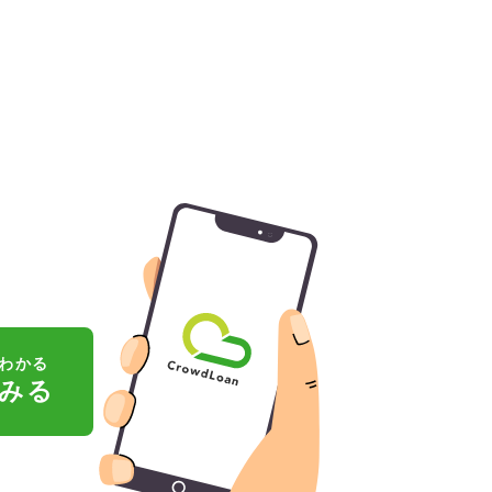
わかる
みる