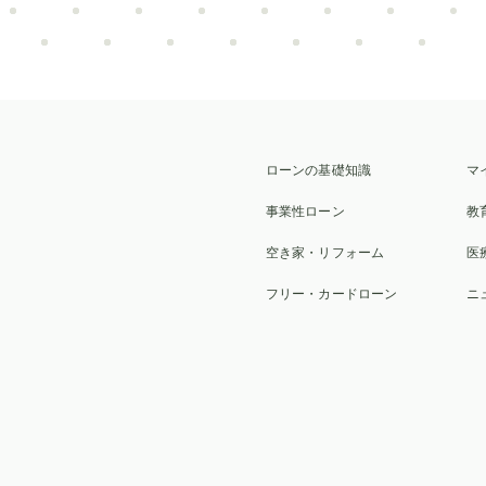
ントリー車
富裕層
2025年
貸与型
行
リボ払い
車検
池田泉州銀行
滋賀
自動車免許
墓じまい
トイレ
家族葬
ローン
セット
交換
貸切
脇
ローンの基礎知識
マ
高級車
人気
繰り上げ返済
変動金利
事業性ローン
教
ローン
十六銀行
返済
子ども
相場
空き家・リフォーム
医
脂肪吸引
高校
ラッピング
保険
施設
フリー・カードローン
ニ
旅行
NIPT
汗
エンジン
電気自動車
事業性融資
固定金利
学
銀行
但馬銀行
脱毛
インプラント
予備校
納骨堂
通信制
DIY
介護施設