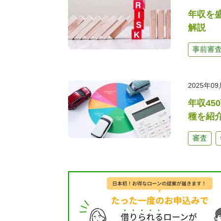
年収を
解説
事前審
2025年0
年収4
種を紹
審査