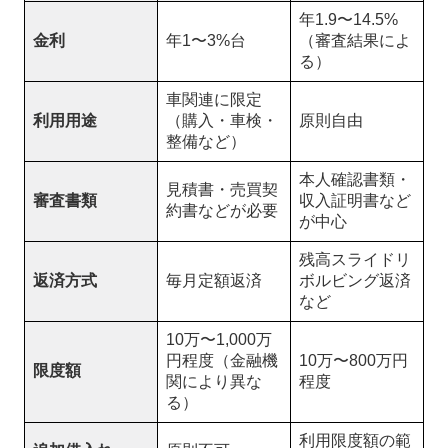
年1.9〜14.5%
金利
年1〜3%台
（審査結果によ
る）
車関連に限定
利用用途
（購入・車検・
原則自由
整備など）
本人確認書類・
見積書・売買契
審査書類
収入証明書など
約書などが必要
が中心
残高スライドリ
返済方式
毎月定額返済
ボルビング返済
など
10万〜1,000万
円程度（金融機
10万〜800万円
限度額
関により異な
程度
る）
利用限度額の範