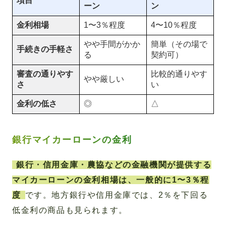
項目
ーン
ン
金利相場
1〜3％程度
4〜10％程度
やや手間がかか
簡単（その場で
手続きの手軽さ
る
契約可）
審査の通りやす
比較的通りやす
やや厳しい
さ
い
金利の低さ
◎
△
銀行マイカーローンの金利
銀行・信用金庫・農協などの金融機関が提供する
マイカーローンの金利相場は、一般的に1〜3％程
度
です。地方銀行や信用金庫では、2％を下回る
低金利の商品も見られます。