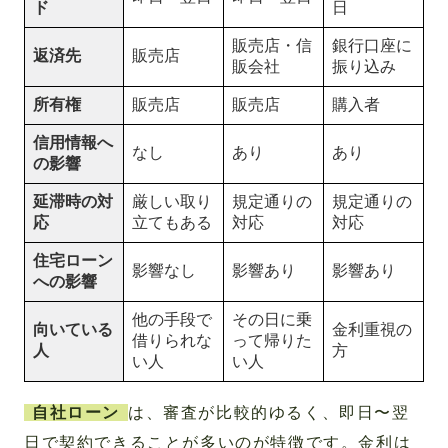
ド
日
販売店・信
銀行口座に
返済先
販売店
販会社
振り込み
所有権
販売店
販売店
購入者
信用情報へ
なし
あり
あり
の影響
延滞時の対
厳しい取り
規定通りの
規定通りの
応
立てもある
対応
対応
住宅ローン
影響なし
影響あり
影響あり
への影響
他の手段で
その日に乗
向いている
金利重視の
借りられな
って帰りた
人
方
い人
い人
自社ローン
は、審査が比較的ゆるく、即日〜翌
日で契約できることが多いのが特徴です。金利は