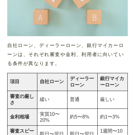
自社ローン、ディーラーローン、銀行マイカーロ
ーンは、それぞれ審査や金利、利用者に向いてい
る条件が異なります。
ディーラー
銀行マイカ
項目
自社ローン
ローン
ーローン
審査の厳し
緩い
普通
厳しい
さ
実質10〜
金利相場
約5〜8%
約1〜3%
20%
審査スピー
1週間〜10
即日〜翌日
即日〜翌日