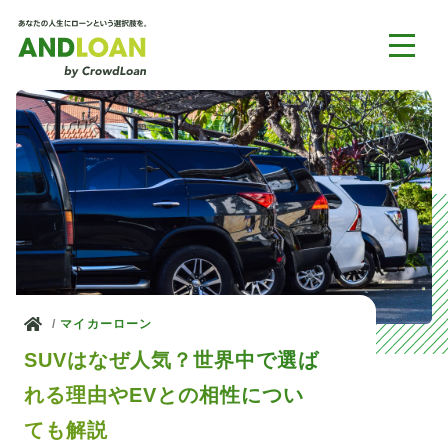
ホーム
マイカーローン
SUVはなぜ人気？世界中で選ば
れる理由やEVとの相性につい
ても解説