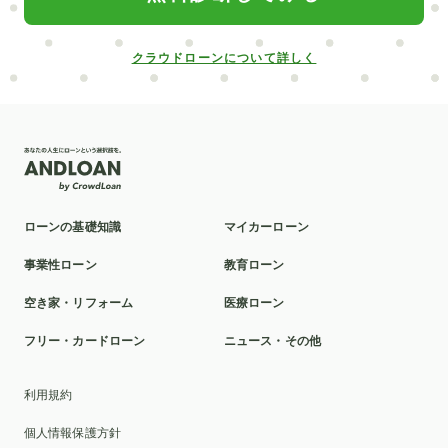
部分矯正
普通自動車
サブスク
クロカン
中古車
自動車業界
給付型
デンタルローン
クラウドローンについて詳しく
低金利
楽天銀行
信用情報開示
新車
北日本銀行
滋賀銀行
矯正
ポケットマネー
社会人
パート
売却
抗がん剤治療
対策
介護ローン
お葬式
親
教育訓練給付制度
ローンの基礎知識
マイカーローン
本審査
洗面所
ポリカーボネート
球場
事業性ローン
教育ローン
ミラドライ
山林
車の選び方
カスタマイズ
空き家・リフォーム
医療ローン
クロスカントリー車
富裕層
2025年
貸与型
フリー・カードローン
ニュース・その他
おすすめ
ディーラーローン
千葉銀行
リボ払い
利用規約
車検
池田泉州銀行
滋賀
比較
ソーラーパネル
個人情報保護方針
証書貸付型
自動車免許
墓じまい
トイレ