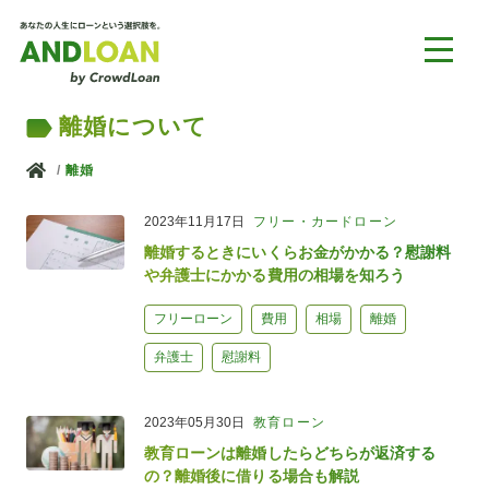
離婚について
ホーム
離婚
2023年11月17日
フリー・カードローン
離婚するときにいくらお金がかかる？慰謝料
や弁護士にかかる費用の相場を知ろう
フリーローン
費用
相場
離婚
弁護士
慰謝料
2023年05月30日
教育ローン
教育ローンは離婚したらどちらが返済する
の？離婚後に借りる場合も解説