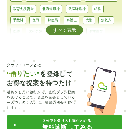
教育支援資金
北海道銀行
武蔵野銀行
歯科
手数料
併用
郵便局
弁護士
大型
無収入
すべて表示
塗装
誘発分娩
平均
大型免許
事前審査
浄化槽
耐震
助成
テーマパーク
前歯
エアコン
カーシェア
コンパクトカー
正規輸入
クラウドローンとは
CEV
シュミレーション
エルグランド
銀行融資
“借りたい”
を登録して
マイカーローン
トラベルローン
キャッシング
お得な提案を待つだけ
維持費
北海道
みなと銀行
セブン銀行
LINE
融資をしたい銀行から、直接プラン提案
を受けることで、
資金を必要としている
リスキリング
主婦
オーバーローン
外構工事
一人でも多くの人に、融資の機会を提供
します。
留学費用
介護
直葬
在宅
合宿
必要書類
3分でお借り入れ額がわかる
水回り
カーポート
入れ歯
ピューロランド
無料診断してみる