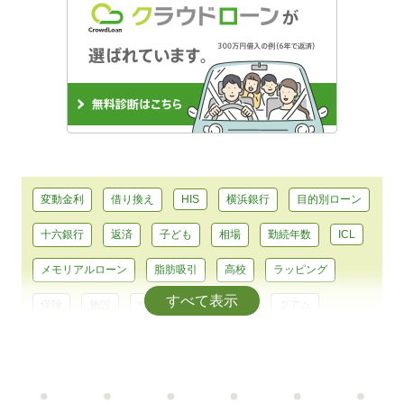
変動金利
借り換え
HIS
横浜銀行
目的別ローン
十六銀行
返済
子ども
相場
勤続年数
ICL
メモリアルローン
脂肪吸引
高校
ラッピング
すべて表示
保険
施設
ウェディング
月々
グアム
新婚旅行
NIPT
汗
エンジン
電気自動車
自動運転
4WD
中国
ランキング
事業性融資