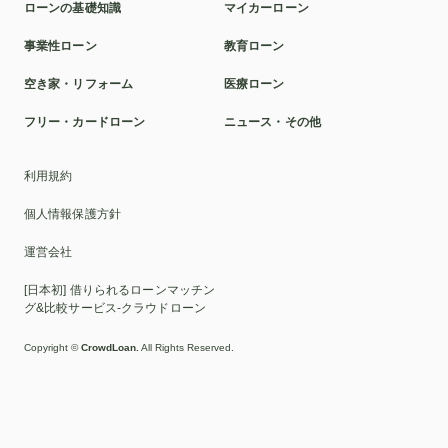
ローンの基礎知識
マイカーローン
ユニットバス
リッツカールトン
買い替え
専業主婦
事業性ローン
教育ローン
商用車
オプション
空き家ローン
起業
空き家・リフォーム
医療ローン
オートバイ
リフォームローン
近畿日本ツーリスト
フリー・カードローン
ニュース・その他
伊予銀行
大学生
名古屋銀行
paypay銀行
学生
利用規約
減税
追加
インビザライン
特別養護老人ホーム
個人情報保護方針
エネファーム
出生前診断
散骨
自己負担
運営会社
性別適合手術
試験
インタビュー
肘
胃ろう
[日本初] 借りられるローンマッチン
チャーター
東京會舘
戸建て
タイミング
グ&比較サービス-クラウドローン
専業主夫
貨物車
高額
空き家購入
融資
Copyright ©
CrowdLoan.
All Rights Reserved.
金利
無担保
残クレ
日本政策公庫
教習所
徳島大正銀行
ネット銀行
医療費控除
リフォーム