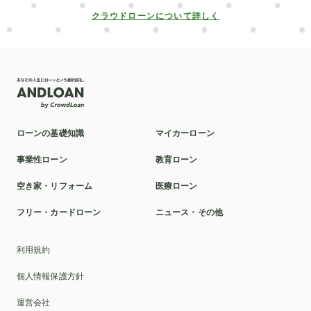
中古車
自動車業界
給付型
デンタルローン
クラウドローンについて詳しく
低金利
楽天銀行
信用情報開示
新車
北日本銀行
滋賀銀行
矯正
ポケットマネー
社会人
パート
売却
抗がん剤治療
対策
介護ローン
お葬式
親
教育訓練給付制度
ローンの基礎知識
マイカーローン
本審査
洗面所
ポリカーボネート
球場
事業性ローン
教育ローン
ミラドライ
山林
車の選び方
カスタマイズ
空き家・リフォーム
医療ローン
クロスカントリー車
富裕層
2025年
貸与型
フリー・カードローン
ニュース・その他
おすすめ
ディーラーローン
千葉銀行
リボ払い
利用規約
車検
池田泉州銀行
滋賀
比較
ソーラーパネル
個人情報保護方針
証書貸付型
自動車免許
墓じまい
トイレ
運営会社
家族葬
UI銀行
ブリッジ
家族
親族のみ