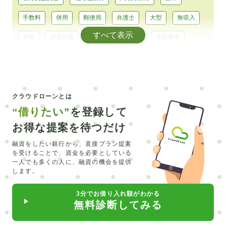
手数料
併用
郵便局
弁護士
大型
無収入
すべて表示
塗装
誘発分娩
平均
大型免許
事前審査
浄化槽
耐震
助成
テーマパーク
前歯
エアコン
カーシェア
コンパクトカー
正規輸入
クラウドローンとは
CEV
シュミレーション
エルグランド
銀行融資
“借りたい”
を登録して
マイカーローン
トラベルローン
キャッシング
お得な提案を待つだけ
維持費
北海道
みなと銀行
セブン銀行
LINE
融資をしたい銀行から、直接プラン提案
を受けることで、
資金を必要としている
リスキリング
主婦
オーバーローン
外構工事
一人でも多くの人に、融資の機会を提供
します。
留学費用
介護
直葬
在宅
合宿
必要書類
3分でお借り入れ額がわかる
水回り
カーポート
入れ歯
ピューロランド
無料診断してみる
部分矯正
普通自動車
サブスク
クロカン