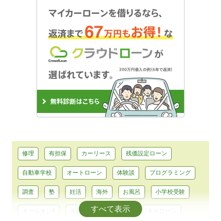
修理
有担保
カーリース
残価設定ローン
自動車学校
オートローン
体験談
プログラミング
調査
塾
妊活
海外
お風呂
小学校受験
すべて表示
オールオン4
火葬
膝関節症
ビジネスローン