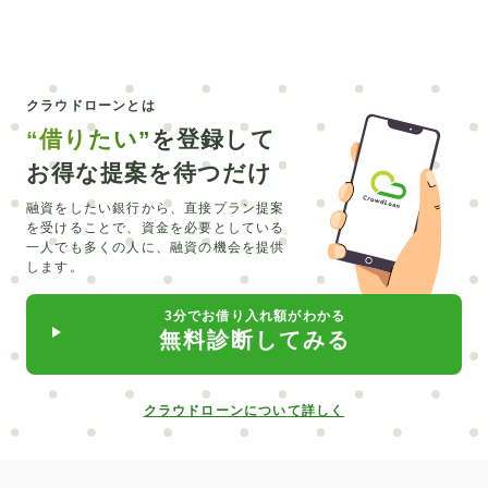
芸能スクール
猫
フェイスリフト
軽井沢
八芳園
ドア
税制優遇
相続
クラウドローンとは
ステーションワゴン
査定
Q&A
事業用車
“借りたい”
を登録して
ペット
ペットローン
総量規制
お得な提案を待つだけ
残価設定型クレジット
zaim
不妊治療
融資をしたい銀行から、直接プラン提案
を受けることで、
資金を必要としている
SMBCモビット
みんなの銀行
スクール
空き家
一人でも多くの人に、融資の機会を提供
します。
離婚
老人ホーム
植毛
風呂
小学校
防音
3分でお借り入れ額がわかる
幼稚園
治療
事業
クマ
3連
副鼻腔炎
無料診断してみる
ホテル暮らし
帝国ホテル
韓国
自動車保険
事故
SUV
値引
関税
JA
車
クラウドローンについて詳しく
教育ローン
銀行ローン
補助金
給付金