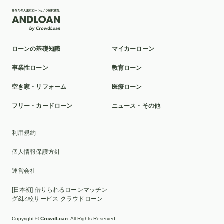
メディカルローン
富山第一銀行
スマホ
整形
解体
分割払い
旅行
人工授精
裁判
遺品整理
騒音
公立
手術
資金
クマ取り
ローンの基礎知識
マイカーローン
奥歯
蓄膿症
半月板損傷
東京
ドローン
事業性ローン
教育ローン
自賠責保険
寒冷地仕様
運転
カーナビ
空き家・リフォーム
医療ローン
CEV補助金
アルファード
マイカー
おまとめローン
フリー・カードローン
ニュース・その他
ブライダルローン
住宅ローン
サービス
貸金業法
利用規約
富山
アプリ
美容整形
空家
利息
受験
個人情報保護方針
葬儀
海外挙式
業者
工事
私立
購入
運営会社
医学部
美容
再生医療
療養型病院
半月板
[日本初] 借りられるローンマッチン
オールペン
タイ
任意保険
クラシックカー
グ&比較サービス-クラウドローン
安全性能
車いす
最新
ポルシェ
バイク
Copyright ©
CrowdLoan.
All Rights Reserved.