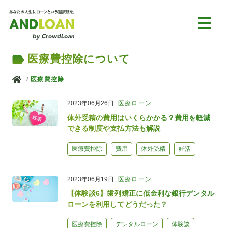
医療費控除について
ホーム
医療費控除
2023年06月26日
医療ローン
体外受精の費用はいくらかかる？費用を軽減
できる制度や支払方法も解説
医療費控除
費用
体外受精
妊活
2023年06月19日
医療ローン
【体験談6】歯列矯正に低金利な銀行デンタル
ローンを利用してどうだった？
医療費控除
デンタルローン
体験談