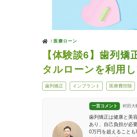
ホーム
医療ローン
【体験談6】歯列矯
タルローンを利用し
歯列矯正
インプラント
医療費控除
一言コメント
村田大
歯列矯正は健康と美
あり、自己負担が必要
0万円を超えること