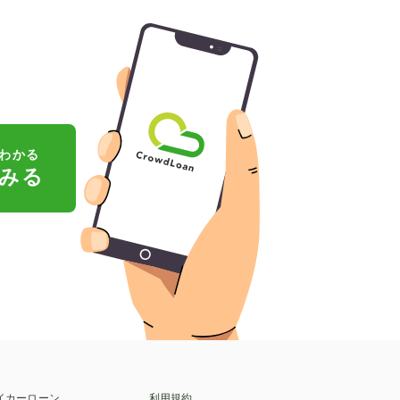
わかる
みる
イカーローン
利用規約