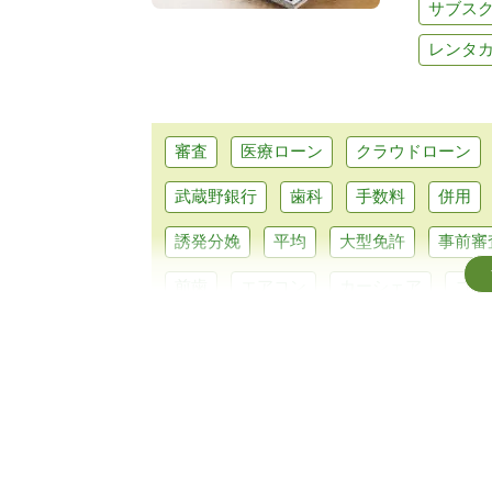
サブス
レンタ
審査
医療ローン
クラウドローン
武蔵野銀行
歯科
手数料
併用
誘発分娩
平均
大型免許
事前審
前歯
エアコン
カーシェア
コン
シュミレーション
エルグランド
銀
キャッシング
維持費
北海道
み
主婦
オーバーローン
外構工事
必要書類
水回り
カーポート
入