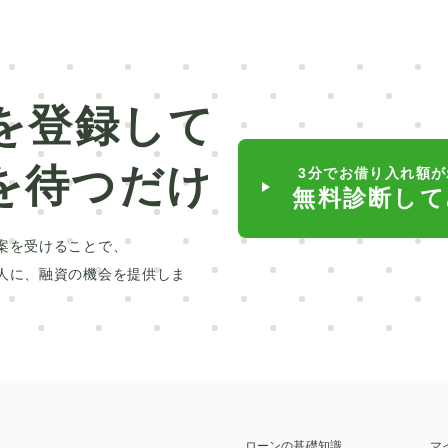
車業界
給付型
デンタルローン
低金利
日本銀行
滋賀銀行
矯正
ポケットマネー
療
対策
介護ローン
お葬式
親
を登録して
ポリカーボネート
球場
ミラドライ
山林
を待つだけ
3分でお借り入れ額が
ントリー車
富裕層
2025年
貸与型
無料診断して
行
リボ払い
車検
池田泉州銀行
滋賀
案を受けることで、
自動車免許
墓じまい
トイレ
家族葬
人に、融資の機会を提供しま
ローン
セット
交換
貸切
脇
高級車
人気
繰り上げ返済
変動金利
ローン
十六銀行
返済
子ども
相場
脂肪吸引
高校
ラッピング
保険
施設
ローンの基礎知識
マ