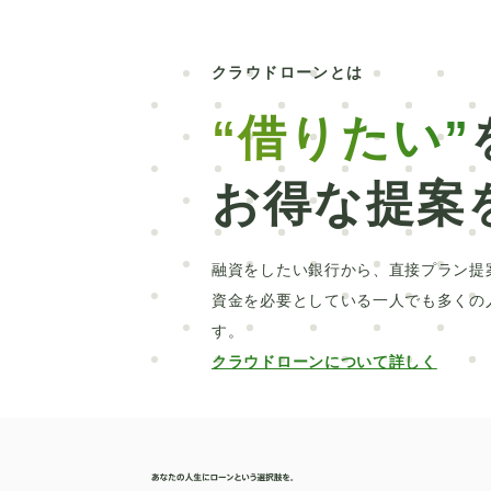
サブスク
クロカン
中古車
自動
楽天銀行
信用情報開示
新車
北
クラウドローンとは
社会人
パート
売却
抗がん剤治
“借りたい”
教育訓練給付制度
本審査
洗面所
お得な提案
車の選び方
カスタマイズ
クロスカ
おすすめ
ディーラーローン
千葉銀
融資をしたい銀行から、直接プラン提
比較
ソーラーパネル
証書貸付型
資金を必要としている一人でも多くの
す。
UI銀行
ブリッジ
家族
親族のみ
クラウドローンについて詳しく
伐採
EV
カスタムカー
2WD
借り換え
HIS
横浜銀行
目的別
勤続年数
ICL
メモリアルローン