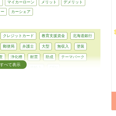
ク
マイカーローン
メリット
デメリット
カー
カーシェア
クレジットカード
教育支援資金
北海道銀行
郵便局
弁護士
大型
無収入
塗装
査
浄化槽
耐震
助成
テーマパーク
すべて表示
パクトカー
正規輸入
CEV
行融資
マイカーローン
トラベルローン
なと銀行
セブン銀行
LINE
リスキリング
留学費用
介護
直葬
在宅
合宿
れ歯
ピューロランド
部分矯正
普通自動車