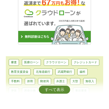
審査
医療ローン
クラウドローン
クレジットカード
教育支援資金
北海道銀行
武蔵野銀行
歯科
手数料
併用
郵便局
弁護士
大型
無収入
すべて表示
塗装
誘発分娩
平均
大型免許
事前審査
浄化槽
耐震
助成
テーマパーク
前歯