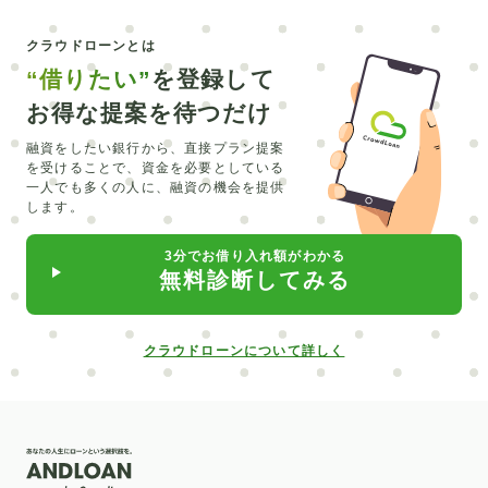
エアコン
カーシェア
コンパクトカー
正規輸入
クラウドローンとは
CEV
シュミレーション
エルグランド
銀行融資
“借りたい”
を登録して
マイカーローン
トラベルローン
キャッシング
お得な提案を待つだけ
維持費
北海道
みなと銀行
セブン銀行
LINE
融資をしたい銀行から、直接プラン提案
を受けることで、
資金を必要としている
リスキリング
主婦
オーバーローン
外構工事
一人でも多くの人に、融資の機会を提供
します。
留学費用
介護
直葬
在宅
合宿
必要書類
3分でお借り入れ額がわかる
水回り
カーポート
入れ歯
ピューロランド
無料診断してみる
部分矯正
普通自動車
サブスク
クロカン
中古車
自動車業界
給付型
デンタルローン
クラウドローンについて詳しく
低金利
楽天銀行
信用情報開示
新車
北日本銀行
滋賀銀行
矯正
ポケットマネー
社会人
パート
売却
抗がん剤治療
対策