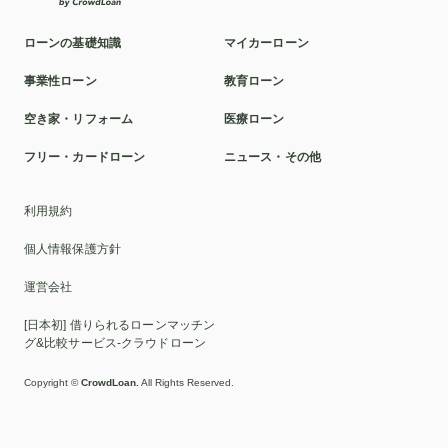
介護ローン
お葬式
親
教育訓練給付制度
ローンの基礎知識
マイカーローン
本審査
洗面所
ポリカーボネート
球場
事業性ローン
教育ローン
ミラドライ
山林
車の選び方
カスタマイズ
空き家・リフォーム
医療ローン
クロスカントリー車
富裕層
2025年
貸与型
フリー・カードローン
ニュース・その他
おすすめ
ディーラーローン
千葉銀行
リボ払い
利用規約
車検
池田泉州銀行
滋賀
比較
ソーラーパネル
個人情報保護方針
証書貸付型
自動車免許
墓じまい
トイレ
運営会社
家族葬
UI銀行
ブリッジ
家族
親族のみ
[日本初] 借りられるローンマッチン
ローン
セット
交換
貸切
脇
伐採
EV
グ&比較サービス-クラウドローン
カスタムカー
2WD
高級車
人気
繰り上げ返済
Copyright ©
CrowdLoan.
All Rights Reserved.
変動金利
借り換え
HIS
横浜銀行
目的別ローン