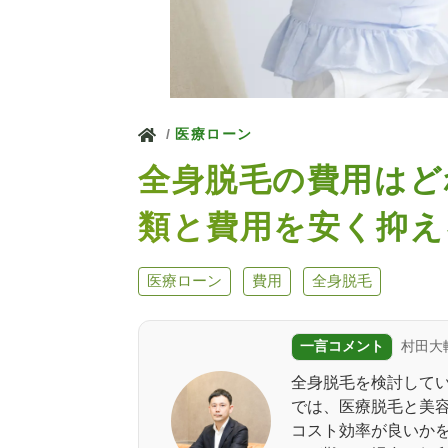
ホーム
医療ローン
全身脱毛の費用はど
類と費用を安く抑え
医療ローン
費用
全身脱毛
一言コメント
村田大
全身脱毛を検討してい
では、医療脱毛と美
コスト効率が良いかを