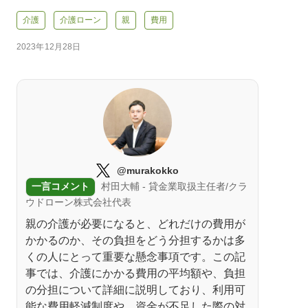
介護
介護ローン
親
費用
2023年12月28日
@murakokko
一言コメント
村田大輔 - 貸金業取扱主任者/クラ
ウドローン株式会社代表
親の介護が必要になると、どれだけの費用が
かかるのか、その負担をどう分担するかは多
くの人にとって重要な懸念事項です。この記
事では、介護にかかる費用の平均額や、負担
の分担について詳細に説明しており、利用可
能な費用軽減制度や、資金が不足した際の対