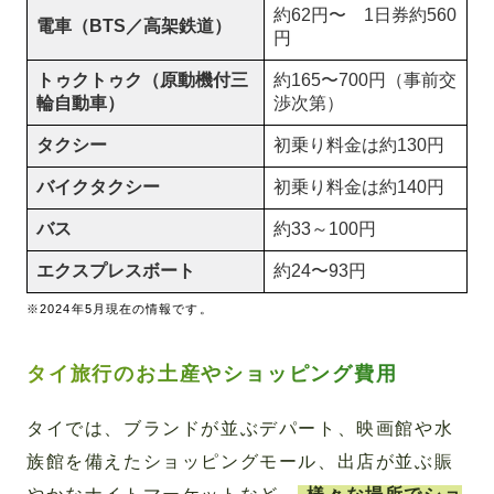
約62円〜 1日券約560
電車（BTS／高架鉄道）
円
トゥクトゥク（原動機付三
約165〜700円（事前交
輪自動車）
渉次第）
タクシー
初乗り料金は約130円
バイクタクシー
初乗り料金は約140円
バス
約33～100円
エクスプレスボート
約24〜93円
※2024年5月現在の情報です。
タイ旅行のお土産やショッピング費用
タイでは、ブランドが並ぶデパート、映画館や水
族館を備えたショッピングモール、出店が並ぶ賑