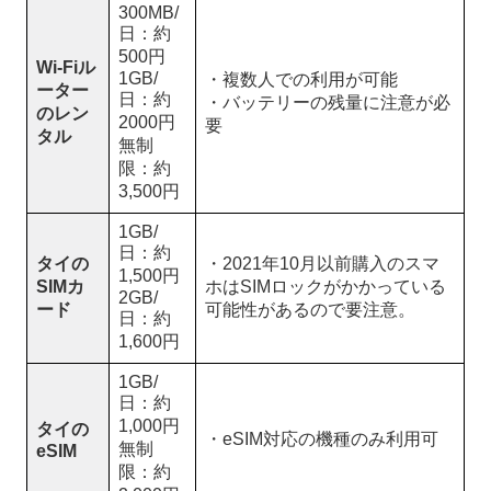
300MB/
日：約
500円
Wi-Fiル
1GB/
・複数人での利用が可能
ーター
日：約
・バッテリーの残量に注意が必
のレン
2000円
要
タル
無制
限：約
3,500円
1GB/
日：約
タイの
・2021年10月以前購入のスマ
1,500円
SIMカ
ホはSIMロックがかかっている
2GB/
ード
可能性があるので要注意。
日：約
1,600円
1GB/
日：約
1,000円
タイの
・eSIM対応の機種のみ利用可
無制
eSIM
限：約