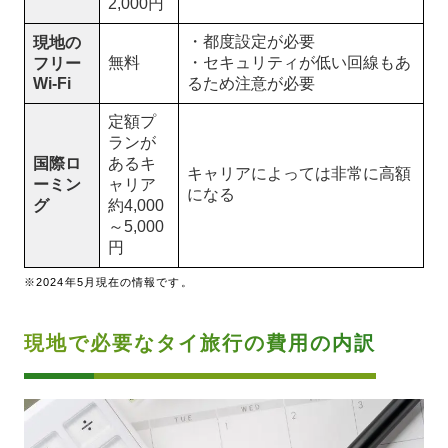
2,000円
・都度設定が必要
現地の
無料
・セキュリティが低い回線もあ
フリー
Wi-Fi
るため注意が必要
定額プ
ランが
国際ロ
あるキ
キャリアによっては非常に高額
ーミン
ャリア
になる
グ
約4,000
～5,000
円
※2024年5月現在の情報です。
現地で必要なタイ旅行の費用の内訳