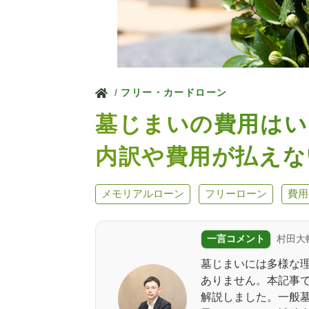
ホーム
フリー・カードローン
墓じまいの費用はい
内訳や費用が払えな
メモリアルローン
フリーローン
費用
一言コメント
村田大
墓じまいには多様な
ありません。本記事
解説しました。一般