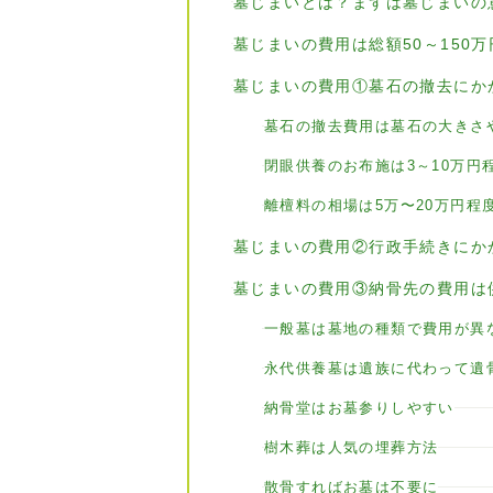
墓じまいとは？まずは墓じまいの
墓じまいの費用は総額50～150
墓じまいの費用①墓石の撤去にかか
墓石の撤去費用は墓石の大きさ
閉眼供養のお布施は3～10万円
離檀料の相場は5万〜20万円程
墓じまいの費用②行政手続きにかか
墓じまいの費用③納骨先の費用は
一般墓は墓地の種類で費用が異
永代供養墓は遺族に代わって遺
納骨堂はお墓参りしやすい
樹木葬は人気の埋葬方法
散骨すればお墓は不要に