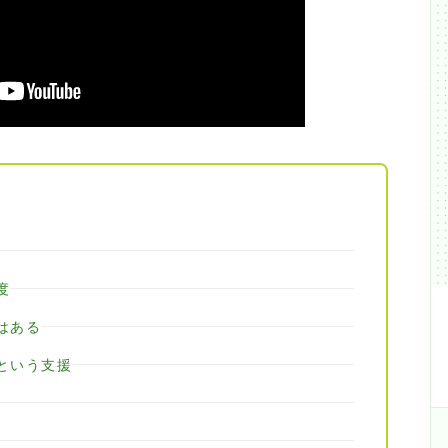
度
はある
という支援