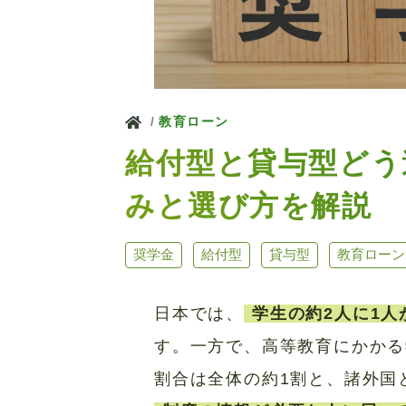
ホーム
教育ローン
給付型と貸与型どう
みと選び方を解説
奨学金
給付型
貸与型
教育ローン
日本では、
学生の約2人に1人
す。一方で、高等教育にかかる
割合は全体の約1割と、諸外国