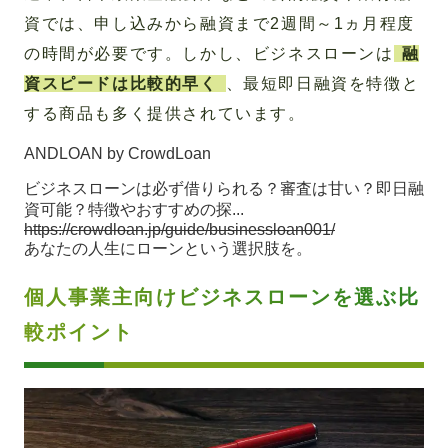
資では、申し込みから融資まで2週間～1ヵ月程度
の時間が必要です。しかし、ビジネスローンは
融
資スピードは比較的早く
、最短即日融資を特徴と
する商品も多く提供されています。
ANDLOAN by CrowdLoan
ビジネスローンは必ず借りられる？審査は甘い？即日融
資可能？特徴やおすすめの探...
https://crowdloan.jp/guide/businessloan001/
あなたの人生にローンという選択肢を。
個人事業主向けビジネスローンを選ぶ比
較ポイント