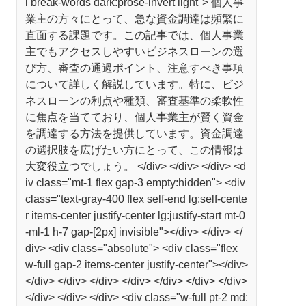
l break-words dark:prose-invert light"> 個人事
業主の方々にとって、急な資金調達は頻繁に
直面する課題です。この記事では、個人事業
主でもアクセスしやすいビジネスローンの選
び方、審査の通過ポイント、注意すべき事項
について詳しく解説しています。特に、ビジ
ネスローンの利点や種類、審査基準の柔軟性
に焦点を当てており、個人事業主が賢く資金
を調達する方法を提供しています。資金調達
の選択肢を広げたい方にとって、この情報は
大変役立つでしょう。 </div> </div> </div> <d
iv class="mt-1 flex gap-3 empty:hidden"> <div
class="text-gray-400 flex self-end lg:self-cente
r items-center justify-center lg:justify-start mt-0
-ml-1 h-7 gap-[2px] invisible"></div> </div> </
div> <div class="absolute"> <div class="flex
w-full gap-2 items-center justify-center"></div>
</div> </div> </div> </div> </div> </div> </div>
</div> </div> </div> <div class="w-full pt-2 md: