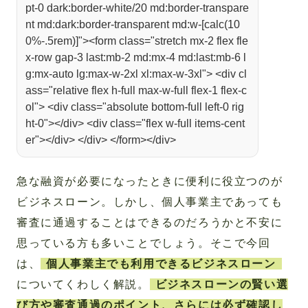
pt-0 dark:border-white/20 md:border-transpare
nt md:dark:border-transparent md:w-[calc(10
0%-.5rem)]"><form class="stretch mx-2 flex fle
x-row gap-3 last:mb-2 md:mx-4 md:last:mb-6 l
g:mx-auto lg:max-w-2xl xl:max-w-3xl"> <div cl
ass="relative flex h-full max-w-full flex-1 flex-c
ol"> <div class="absolute bottom-full left-0 rig
ht-0"></div> <div class="flex w-full items-cent
er"></div> </div> </form></div>
急な融資が必要になったときに便利に役立つのが
ビジネスローン。しかし、個人事業主であっても
審査に通過することはできるのだろうかと不安に
思っている方も多いことでしょう。そこで今回
は、
個人事業主でも利用できるビジネスローン
についてくわしく解説。
ビジネスローンの賢い選
び方や審査通過のポイント、さらには必ず確認し