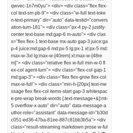
qwvec-1n7m0yu"> <div> <div class="flex flex-
col text-sm pb-9"> <div class="w-full text-toke
n-text-primary" dir="auto" data-testid="convers
ation-turn-181"> <div class="px-4 py-2 justify-
center text-base md:gap-6 m-auto"> <div clas
s="flex flex-1 text-base mx-auto gap-3 juice:ga
p-4 juice:md:gap-6 md:px-5 lg:px-1 xl:px-5 md:
max-w-3xl lg:max-w-[40rem] xl:max-w-[48re
m]"> <div class="relative flex w-full min-w-0 fl
ex-col agent-turn"> <div class="flex-col gap-1
md:gap-3"> <div class="flex flex-grow flex-col
max-w-full"> <div class="min-h-[20px] text-me
ssage flex flex-col items-start gap-3 whitespac
e-pre-wrap break-words [.text-message+&]:mt-
5 overflow-x-auto" dir="auto" data-message-a
uthor-role="assistant" data-message-id="b30d
c051-ed36-47ba-81ee-887c81bb3b5a"> <div
class="result-streaming markdown prose w-ful