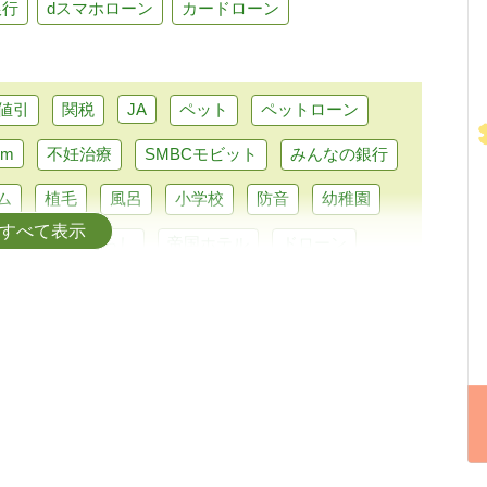
銀行
dスマホローン
カードローン
値引
関税
JA
ペット
ペットローン
im
不妊治療
SMBCモビット
みんなの銀行
ム
植毛
風呂
小学校
防音
幼稚園
すべて表示
炎
ホテル暮らし
帝国ホテル
ドローン
ーナビ
CEV補助金
アルファード
車
給付金
メディカルローン
富山第一銀行
旅行
人工授精
裁判
遺品整理
騒音
歯
蓄膿症
半月板損傷
東京
タイ
車いす
最新
ポルシェ
マイカー