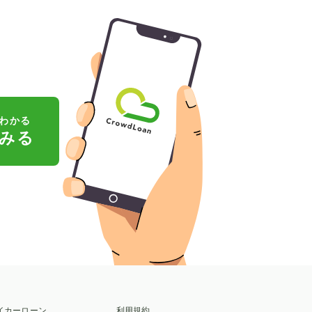
わかる
みる
イカーローン
利用規約