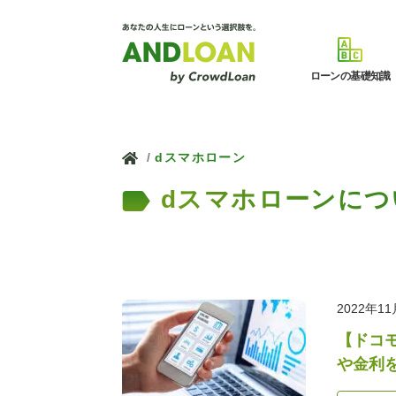
ローンの基礎知識
ホーム
dスマホローン
dスマホローンにつ
2022年1
【ドコ
や金利