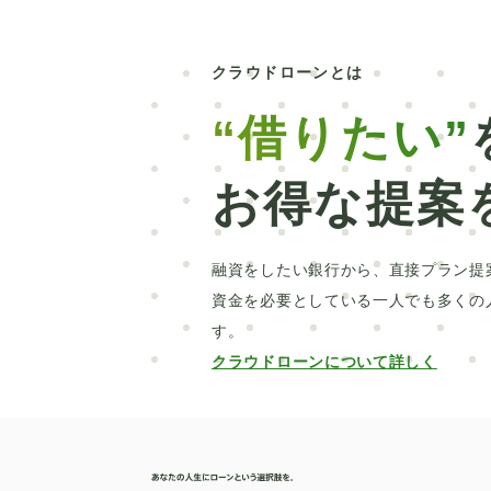
おまとめローン
ブライダルローン
アプリ
美容整形
空家
利息
クラウドローンとは
購入
医学部
美容
再生医療
“借りたい”
エコカー
車中泊
輸入車
運転補
お得な提案
フリーローン
スルガ銀行
リフォー
dスマホローン
費用
リノベーショ
融資をしたい銀行から、直接プラン提
慰謝料
ホスピス
世界一周
制度
資金を必要としている一人でも多くの
す。
入院
浮気調査
庭
軽自動車
クラウドローンについて詳しく
自社ローン
事業性ローン
引越し
日本信用情報機構
奨学金
AGA
損保ジャパン
転職
中学受験
中