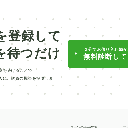
住宅ローン
サービス
貸金業法
富山
受験
葬儀
海外挙式
業者
工事
私立
療養型病院
半月板
オールペン
MBA
を登録して
助装置
車種
ランドクルーザー
バイク
を待つだけ
3分でお借り入れ額が
ム補助金
お金
法定利息
清水銀行
無料診断して
ン
信用情報
大学
キッチン
ハネムーン
案を受けることで、
法人
ワーキングホリデー
全身脱毛
人に、融資の機会を提供しま
廃車
安全
外車
キャンピングカー
マイカローン
カードローン
西日本シティ銀行
スマホローン
メリット
型
無職
樹木葬
床暖房
クルーズ
ローンの基礎知識
マ