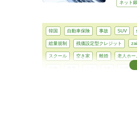
ネット
韓国
自動車保険
事故
SUV
総量規制
残価設定型クレジット
za
スクール
空き家
離婚
老人ホー
治療
事業
クマ
3連
副鼻腔
自賠責保険
寒冷地仕様
運転
カ
教育ローン
銀行ローン
補助金
スマホ
整形
解体
分割払い
公立
手術
資金
クマ取り
奥
任意保険
クラシックカー
安全性能