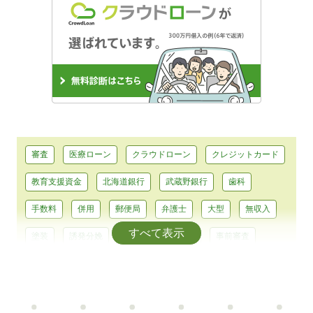
審査
医療ローン
クラウドローン
クレジットカード
教育支援資金
北海道銀行
武蔵野銀行
歯科
手数料
併用
郵便局
弁護士
大型
無収入
すべて表示
塗装
誘発分娩
平均
大型免許
事前審査
浄化槽
耐震
助成
テーマパーク
前歯
エアコン
カーシェア
コンパクトカー
正規輸入