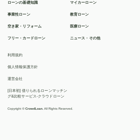
ローンの基礎知識
マイカーローン
本審査
洗面所
ポリカーボネート
球場
事業性ローン
教育ローン
ミラドライ
山林
車の選び方
カスタマイズ
空き家・リフォーム
医療ローン
クロスカントリー車
富裕層
2025年
貸与型
フリー・カードローン
ニュース・その他
おすすめ
ディーラーローン
千葉銀行
リボ払い
利用規約
車検
池田泉州銀行
滋賀
比較
ソーラーパネル
個人情報保護方針
証書貸付型
自動車免許
墓じまい
トイレ
運営会社
家族葬
UI銀行
ブリッジ
家族
親族のみ
[日本初] 借りられるローンマッチン
ローン
セット
交換
貸切
脇
伐採
EV
グ&比較サービス-クラウドローン
カスタムカー
2WD
高級車
人気
繰り上げ返済
Copyright ©
CrowdLoan.
All Rights Reserved.
変動金利
借り換え
HIS
横浜銀行
目的別ローン
十六銀行
返済
子ども
相場
勤続年数
ICL