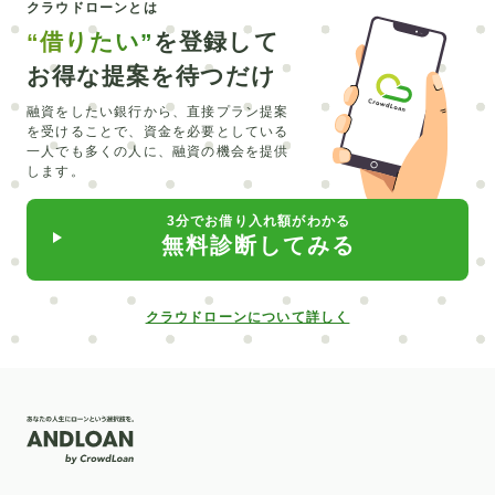
クラウドローンとは
CEV
シュミレーション
エルグランド
銀行融資
“借りたい”
を登録して
マイカーローン
トラベルローン
キャッシング
お得な提案を待つだけ
維持費
北海道
みなと銀行
セブン銀行
LINE
融資をしたい銀行から、直接プラン提案
を受けることで、
資金を必要としている
リスキリング
主婦
オーバーローン
外構工事
一人でも多くの人に、融資の機会を提供
します。
留学費用
介護
直葬
在宅
合宿
必要書類
3分でお借り入れ額がわかる
水回り
カーポート
入れ歯
ピューロランド
無料診断してみる
部分矯正
普通自動車
サブスク
クロカン
中古車
自動車業界
給付型
デンタルローン
クラウドローンについて詳しく
低金利
楽天銀行
信用情報開示
新車
北日本銀行
滋賀銀行
矯正
ポケットマネー
社会人
パート
売却
抗がん剤治療
対策
介護ローン
お葬式
親
教育訓練給付制度