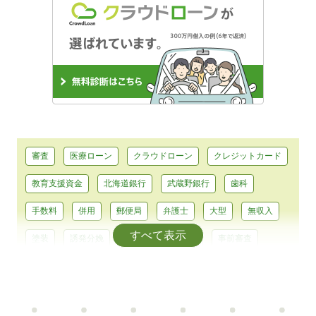
審査
医療ローン
クラウドローン
クレジットカード
教育支援資金
北海道銀行
武蔵野銀行
歯科
手数料
併用
郵便局
弁護士
大型
無収入
すべて表示
塗装
誘発分娩
平均
大型免許
事前審査
浄化槽
耐震
助成
テーマパーク
前歯
エアコン
カーシェア
コンパクトカー
正規輸入