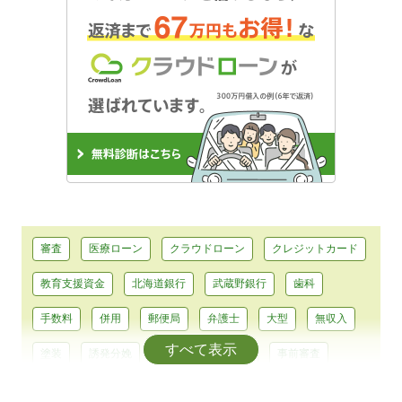
審査
医療ローン
クラウドローン
クレジットカード
教育支援資金
北海道銀行
武蔵野銀行
歯科
手数料
併用
郵便局
弁護士
大型
無収入
すべて表示
塗装
誘発分娩
平均
大型免許
事前審査
浄化槽
耐震
助成
テーマパーク
前歯