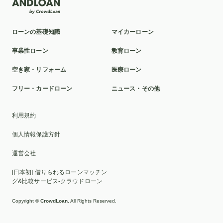
社会人
パート
売却
抗がん剤治療
対策
介護ローン
お葬式
親
教育訓練給付制度
ローンの基礎知識
マイカーローン
本審査
洗面所
ポリカーボネート
球場
事業性ローン
教育ローン
ミラドライ
山林
車の選び方
カスタマイズ
空き家・リフォーム
医療ローン
クロスカントリー車
富裕層
2025年
貸与型
フリー・カードローン
ニュース・その他
おすすめ
ディーラーローン
千葉銀行
リボ払い
利用規約
車検
池田泉州銀行
滋賀
比較
ソーラーパネル
個人情報保護方針
証書貸付型
自動車免許
墓じまい
トイレ
運営会社
家族葬
UI銀行
ブリッジ
家族
親族のみ
[日本初] 借りられるローンマッチン
ローン
セット
交換
貸切
脇
伐採
EV
グ&比較サービス-クラウドローン
カスタムカー
2WD
高級車
人気
繰り上げ返済
Copyright ©
CrowdLoan.
All Rights Reserved.
変動金利
借り換え
HIS
横浜銀行
目的別ローン