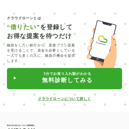
エアコン
カーシェア
コンパクトカー
正規輸入
クラウドローンとは
CEV
シュミレーション
エルグランド
銀行融資
“借りたい”
を登録して
マイカーローン
トラベルローン
キャッシング
お得な提案を待つだけ
維持費
北海道
みなと銀行
セブン銀行
LINE
融資をしたい銀行から、直接プラン提案
を受けることで、
資金を必要としている
リスキリング
主婦
オーバーローン
外構工事
一人でも多くの人に、融資の機会を提供
します。
留学費用
介護
直葬
在宅
合宿
必要書類
3分でお借り入れ額がわかる
水回り
カーポート
入れ歯
ピューロランド
無料診断してみる
部分矯正
普通自動車
サブスク
クロカン
中古車
自動車業界
給付型
デンタルローン
クラウドローンについて詳しく
低金利
楽天銀行
信用情報開示
新車
北日本銀行
滋賀銀行
矯正
ポケットマネー