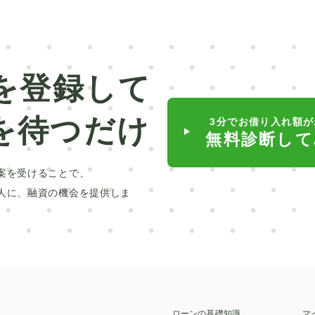
日本銀行
滋賀銀行
矯正
ポケットマネー
療
対策
介護ローン
お葬式
親
ポリカーボネート
球場
ミラドライ
山林
を登録して
ントリー車
富裕層
2025年
貸与型
を待つだけ
3分でお借り入れ額が
行
リボ払い
車検
池田泉州銀行
滋賀
無料診断して
自動車免許
墓じまい
トイレ
家族葬
案を受けることで、
ローン
セット
交換
貸切
脇
人に、融資の機会を提供しま
高級車
人気
繰り上げ返済
変動金利
ローン
十六銀行
返済
子ども
相場
脂肪吸引
高校
ラッピング
保険
施設
旅行
NIPT
汗
エンジン
電気自動車
ローンの基礎知識
マ