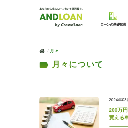
ローンの基礎知識
ホーム
月々
月々について
2024年0
200
買える