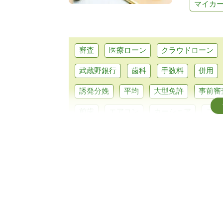
マイカ
審査
医療ローン
クラウドローン
武蔵野銀行
歯科
手数料
併用
誘発分娩
平均
大型免許
事前審
前歯
エアコン
カーシェア
コン
シュミレーション
エルグランド
銀
キャッシング
維持費
北海道
み
主婦
オーバーローン
外構工事
必要書類
水回り
カーポート
入
サブスク
クロカン
中古車
自動