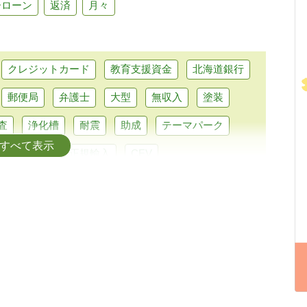
ーローン
返済
月々
クレジットカード
教育支援資金
北海道銀行
郵便局
弁護士
大型
無収入
塗装
査
浄化槽
耐震
助成
テーマパーク
すべて表示
パクトカー
正規輸入
CEV
行融資
マイカーローン
トラベルローン
なと銀行
セブン銀行
LINE
リスキリング
留学費用
介護
直葬
在宅
合宿
れ歯
ピューロランド
部分矯正
普通自動車
車業界
給付型
デンタルローン
低金利