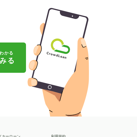
わかる
みる
イカーローン
利用規約