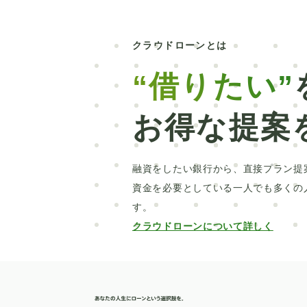
楽天銀行
信用情報開示
新車
北
社会人
パート
売却
抗がん剤治
クラウドローンとは
教育訓練給付制度
本審査
洗面所
“借りたい”
車の選び方
カスタマイズ
クロスカ
お得な提案
おすすめ
ディーラーローン
千葉銀
比較
ソーラーパネル
証書貸付型
融資をしたい銀行から、直接プラン提
UI銀行
ブリッジ
家族
親族のみ
資金を必要としている一人でも多くの
す。
伐採
EV
カスタムカー
2WD
クラウドローンについて詳しく
借り換え
HIS
横浜銀行
目的別
勤続年数
ICL
メモリアルローン
ウェディング
月々
グアム
新婚