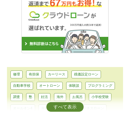
修理
有担保
カーリース
残価設定ローン
自動車学校
オートローン
体験談
プログラミング
調査
塾
妊活
海外
お風呂
小学校受験
すべて表示
オールオン4
火葬
膝関節症
ビジネスローン
芸能スクール
猫
フェイスリフト
軽井沢