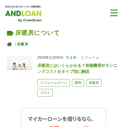
床暖房について
ホーム
床暖房
2023年12月05日
空き家・リフォーム
床暖房にはいくらかかる？初期費用やランニ
ングコストをタイプ別に解説
リフォームローン
費用
床暖房
コスト