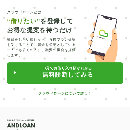
八芳園
ドア
税制優遇
相続
クラウドローンとは
ステーションワゴン
査定
Q&A
事業用車
“借りたい”
を登録して
ペット
ペットローン
総量規制
お得な提案を待つだけ
残価設定型クレジット
zaim
不妊治療
融資をしたい銀行から、直接プラン提案
を受けることで、
資金を必要としている
SMBCモビット
みんなの銀行
スクール
空き家
一人でも多くの人に、融資の機会を提供
します。
離婚
老人ホーム
植毛
風呂
小学校
防音
3分でお借り入れ額がわかる
幼稚園
治療
事業
クマ
3連
副鼻腔炎
無料診断してみる
ホテル暮らし
帝国ホテル
韓国
自動車保険
事故
SUV
値引
関税
JA
車
クラウドローンについて詳しく
教育ローン
銀行ローン
補助金
給付金
メディカルローン
富山第一銀行
スマホ
整形
解体
分割払い
旅行
人工授精
裁判