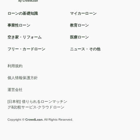
遺品整理
騒音
公立
手術
資金
クマ取り
ローンの基礎知識
マイカーローン
奥歯
蓄膿症
半月板損傷
東京
ドローン
事業性ローン
教育ローン
自賠責保険
寒冷地仕様
運転
カーナビ
空き家・リフォーム
医療ローン
CEV補助金
アルファード
マイカー
おまとめローン
フリー・カードローン
ニュース・その他
ブライダルローン
住宅ローン
サービス
貸金業法
利用規約
富山
アプリ
美容整形
空家
利息
受験
個人情報保護方針
葬儀
海外挙式
業者
工事
私立
購入
運営会社
医学部
美容
再生医療
療養型病院
半月板
[日本初] 借りられるローンマッチン
オールペン
タイ
任意保険
クラシックカー
グ&比較サービス-クラウドローン
安全性能
車いす
最新
ポルシェ
バイク
Copyright ©
CrowdLoan.
All Rights Reserved.
フリーローン
スルガ銀行
リフォーム補助金
お金