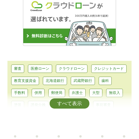
審査
医療ローン
クラウドローン
クレジットカード
教育支援資金
北海道銀行
武蔵野銀行
歯科
手数料
併用
郵便局
弁護士
大型
無収入
すべて表示
塗装
誘発分娩
平均
大型免許
事前審査
浄化槽
耐震
助成
テーマパーク
前歯
エアコン
カーシェア
コンパクトカー
正規輸入