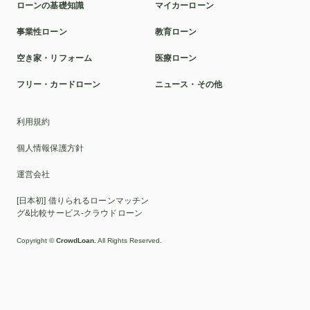
ローンの基礎知識
マイカーローン
本審査
洗面所
ポリカーボネート
球場
事業性ローン
教育ローン
ミラドライ
山林
車の選び方
カスタマイズ
空き家・リフォーム
医療ローン
クロスカントリー車
富裕層
2025年
貸与型
フリー・カードローン
ニュース・その他
おすすめ
ディーラーローン
千葉銀行
リボ払い
利用規約
車検
池田泉州銀行
滋賀
比較
ソーラーパネル
個人情報保護方針
証書貸付型
自動車免許
墓じまい
トイレ
運営会社
家族葬
UI銀行
ブリッジ
家族
親族のみ
[日本初] 借りられるローンマッチン
ローン
セット
交換
貸切
脇
伐採
EV
グ&比較サービス-クラウドローン
カスタムカー
2WD
高級車
人気
繰り上げ返済
Copyright ©
CrowdLoan.
All Rights Reserved.
変動金利
借り換え
HIS
横浜銀行
目的別ローン
十六銀行
返済
子ども
相場
勤続年数
ICL