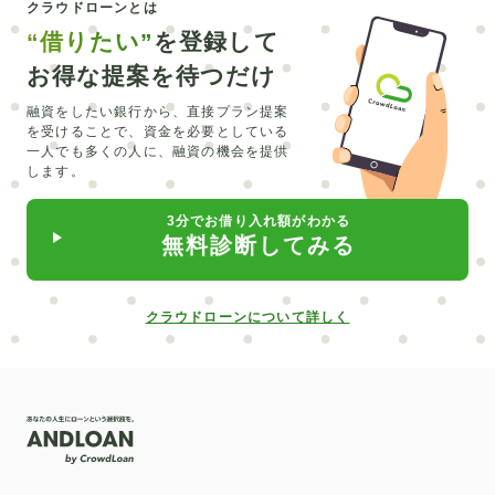
クラウドローンとは
CEV
シュミレーション
エルグランド
銀行融資
“借りたい”
を登録して
マイカーローン
トラベルローン
キャッシング
お得な提案を待つだけ
維持費
北海道
みなと銀行
セブン銀行
LINE
融資をしたい銀行から、直接プラン提案
を受けることで、
資金を必要としている
リスキリング
主婦
オーバーローン
外構工事
一人でも多くの人に、融資の機会を提供
します。
留学費用
介護
直葬
在宅
合宿
必要書類
3分でお借り入れ額がわかる
水回り
カーポート
入れ歯
ピューロランド
無料診断してみる
部分矯正
普通自動車
サブスク
クロカン
中古車
自動車業界
給付型
デンタルローン
クラウドローンについて詳しく
低金利
楽天銀行
信用情報開示
新車
北日本銀行
滋賀銀行
矯正
ポケットマネー
社会人
パート
売却
抗がん剤治療
対策
介護ローン
お葬式
親
教育訓練給付制度