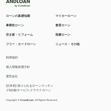
社会人
パート
売却
抗がん剤治療
対策
介護ローン
お葬式
親
教育訓練給付制度
ローンの基礎知識
マイカーローン
本審査
洗面所
ポリカーボネート
球場
事業性ローン
教育ローン
ミラドライ
山林
車の選び方
カスタマイズ
空き家・リフォーム
医療ローン
クロスカントリー車
富裕層
2025年
貸与型
フリー・カードローン
ニュース・その他
おすすめ
ディーラーローン
千葉銀行
リボ払い
利用規約
車検
池田泉州銀行
滋賀
比較
ソーラーパネル
個人情報保護方針
証書貸付型
自動車免許
墓じまい
トイレ
運営会社
家族葬
UI銀行
ブリッジ
家族
親族のみ
[日本初] 借りられるローンマッチン
ローン
セット
交換
貸切
脇
伐採
EV
グ&比較サービス-クラウドローン
カスタムカー
2WD
高級車
人気
繰り上げ返済
Copyright ©
CrowdLoan.
All Rights Reserved.
変動金利
借り換え
HIS
横浜銀行
目的別ローン