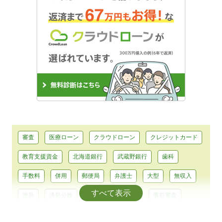
審査
医療ローン
クラウドローン
クレジットカード
教育支援資金
北海道銀行
武蔵野銀行
歯科
手数料
併用
郵便局
弁護士
大型
無収入
すべて表示
塗装
誘発分娩
平均
大型免許
事前審査
浄化槽
耐震
助成
テーマパーク
前歯