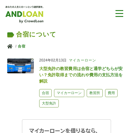
合宿について
ホーム
合宿
2024年02月13日
マイカーローン
大型免許の教習費用は合宿と通学どちらが安
い？免許取得までの流れや費用の支払方法を
解説
合宿
マイカーローン
教習所
費用
大型免許