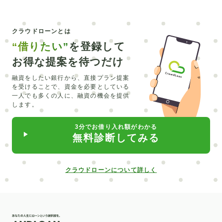
エアコン
カーシェア
コンパクトカー
正規輸入
クラウドローンとは
CEV
シュミレーション
エルグランド
銀行融資
“借りたい”
を登録して
マイカーローン
トラベルローン
キャッシング
お得な提案を待つだけ
維持費
北海道
みなと銀行
セブン銀行
LINE
融資をしたい銀行から、直接プラン提案
を受けることで、
資金を必要としている
リスキリング
主婦
オーバーローン
外構工事
一人でも多くの人に、融資の機会を提供
します。
留学費用
介護
直葬
在宅
合宿
必要書類
3分でお借り入れ額がわかる
水回り
カーポート
入れ歯
ピューロランド
無料診断してみる
部分矯正
普通自動車
サブスク
クロカン
中古車
自動車業界
給付型
デンタルローン
クラウドローンについて詳しく
低金利
楽天銀行
信用情報開示
新車
北日本銀行
滋賀銀行
矯正
ポケットマネー