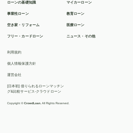
ローンの基礎知識
マイカーローン
本審査
洗面所
ポリカーボネート
球場
事業性ローン
教育ローン
ミラドライ
山林
車の選び方
カスタマイズ
空き家・リフォーム
医療ローン
クロスカントリー車
富裕層
2025年
貸与型
フリー・カードローン
ニュース・その他
おすすめ
ディーラーローン
千葉銀行
リボ払い
利用規約
車検
池田泉州銀行
滋賀
比較
ソーラーパネル
個人情報保護方針
証書貸付型
自動車免許
墓じまい
トイレ
運営会社
家族葬
UI銀行
ブリッジ
家族
親族のみ
[日本初] 借りられるローンマッチン
ローン
セット
交換
貸切
脇
伐採
EV
グ&比較サービス-クラウドローン
カスタムカー
2WD
高級車
人気
繰り上げ返済
Copyright ©
CrowdLoan.
All Rights Reserved.
変動金利
借り換え
HIS
横浜銀行
目的別ローン
十六銀行
返済
子ども
相場
勤続年数
ICL