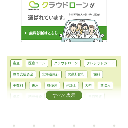
審査
医療ローン
クラウドローン
クレジットカード
教育支援資金
北海道銀行
武蔵野銀行
歯科
手数料
併用
郵便局
弁護士
大型
無収入
すべて表示
塗装
誘発分娩
平均
大型免許
事前審査
浄化槽
耐震
助成
テーマパーク
前歯
エアコン
カーシェア
コンパクトカー
正規輸入