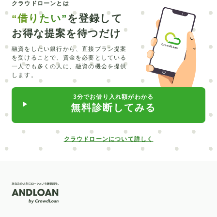
クラウドローンとは
CEV
シュミレーション
エルグランド
銀行融資
“借りたい”
を登録して
マイカーローン
トラベルローン
キャッシング
お得な提案を待つだけ
維持費
北海道
みなと銀行
セブン銀行
LINE
融資をしたい銀行から、直接プラン提案
を受けることで、
資金を必要としている
リスキリング
主婦
オーバーローン
外構工事
一人でも多くの人に、融資の機会を提供
します。
留学費用
介護
直葬
在宅
合宿
必要書類
3分でお借り入れ額がわかる
水回り
カーポート
入れ歯
ピューロランド
無料診断してみる
部分矯正
普通自動車
サブスク
クロカン
中古車
自動車業界
給付型
デンタルローン
クラウドローンについて詳しく
低金利
楽天銀行
信用情報開示
新車
北日本銀行
滋賀銀行
矯正
ポケットマネー
社会人
パート
売却
抗がん剤治療
対策
介護ローン
お葬式
親
教育訓練給付制度