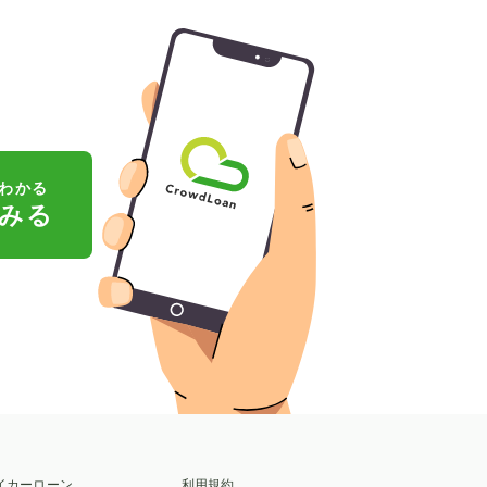
わかる
みる
イカーローン
利用規約