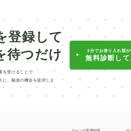
車業界
給付型
デンタルローン
低金利
日本銀行
滋賀銀行
矯正
ポケットマネー
療
対策
介護ローン
お葬式
親
を登録して
ポリカーボネート
球場
ミラドライ
山林
を待つだけ
3分でお借り入れ額が
ントリー車
富裕層
2025年
貸与型
無料診断して
行
リボ払い
車検
池田泉州銀行
滋賀
案を受けることで、
自動車免許
墓じまい
トイレ
家族葬
人に、融資の機会を提供しま
ローン
セット
交換
貸切
脇
高級車
人気
繰り上げ返済
変動金利
ローン
十六銀行
返済
子ども
相場
脂肪吸引
高校
ラッピング
保険
施設
ローンの基礎知識
マ