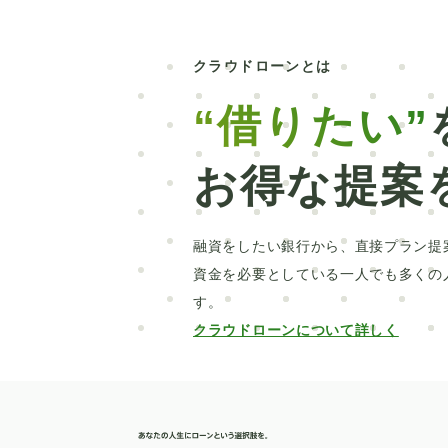
サブスク
クロカン
中古車
自動
楽天銀行
信用情報開示
新車
北
クラウドローンとは
社会人
パート
売却
抗がん剤治
“借りたい”
教育訓練給付制度
本審査
洗面所
お得な提案
車の選び方
カスタマイズ
クロスカ
おすすめ
ディーラーローン
千葉銀
融資をしたい銀行から、直接プラン提
比較
ソーラーパネル
証書貸付型
資金を必要としている一人でも多くの
す。
UI銀行
ブリッジ
家族
親族のみ
クラウドローンについて詳しく
伐採
EV
カスタムカー
2WD
借り換え
HIS
横浜銀行
目的別
勤続年数
ICL
メモリアルローン