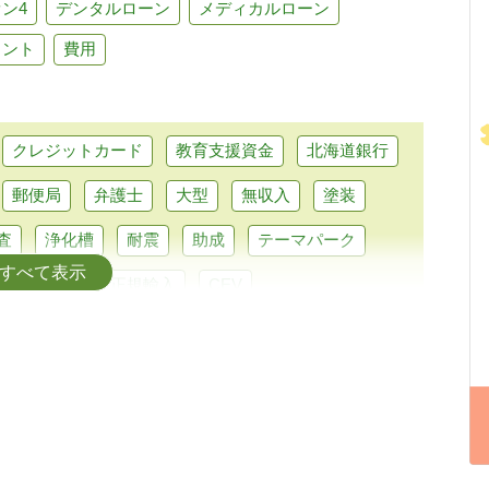
ン4
デンタルローン
メディカルローン
ラント
費用
クレジットカード
教育支援資金
北海道銀行
郵便局
弁護士
大型
無収入
塗装
査
浄化槽
耐震
助成
テーマパーク
すべて表示
パクトカー
正規輸入
CEV
行融資
マイカーローン
トラベルローン
なと銀行
セブン銀行
LINE
リスキリング
留学費用
介護
直葬
在宅
合宿
れ歯
ピューロランド
部分矯正
普通自動車