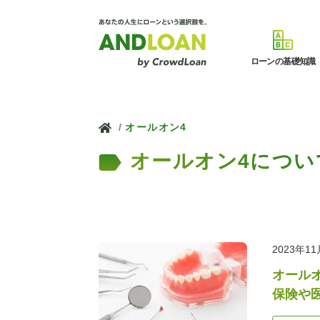
ローンの基礎知識
ホーム
オールオン4
オールオン4につい
2023年1
オールオ
保険や