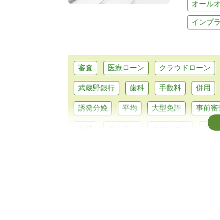
オールオ
インプ
審査
医療ローン
クラウドローン
武蔵野銀行
歯科
手数料
併用
誘発分娩
平均
大型免許
事前審
前歯
エアコン
カーシェア
コン
シュミレーション
エルグランド
銀
キャッシング
維持費
北海道
み
主婦
オーバーローン
外構工事
必要書類
水回り
カーポート
入