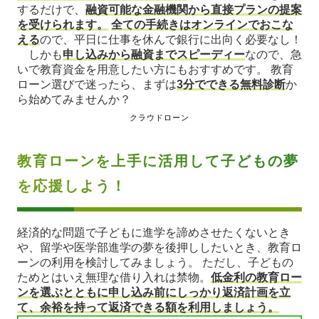
するだけで、
融資可能な金融機関から直接プランの提案
を受けられます。
全ての手続きはオンラインでおこな
える
ので、平日に仕事を休んで銀行に出向く必要なし！
しかも
申し込みから融資までスピーディー
なので、急
いで教育資金を用意したい方にもおすすめです。 教育
ローン選びで迷ったら、まずは
3分でできる無料診断
か
ら始めてみませんか？
クラウドローン
教育ローンを上手に活用して子どもの夢
を応援しよう！
経済的な問題で子どもに進学を諦めさせたくないとき
や、留学や医学部進学の夢を後押ししたいとき、教育ロ
ーンの利用を検討してみましょう。 ただし、子どもの
ためとはいえ無理な借り入れは禁物。
低金利の教育ロー
ンを選ぶとともに申し込み前にしっかり返済計画を立
て、余裕を持って返済できる額を利用しましょう。