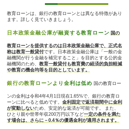
教育ローンは、銀行の教育ローンとは異なる特徴があり
ます。詳しく見ていきましょう。
日本政策金融公庫が融資する教育ローン
国の
教育ローンを提供するのは日本政策金融公庫で、正式名
称は教育一般貸付
です。日本政策金融公庫は「一般の金
融機関が行う金融を補完すること」を目的とする公的金
融機関のため、
教育一般貸付も教育費の経済的負担軽減
や教育の機会均等を目的としています。
銀行の教育ローンより金利は低め
国の教育ロー
ンの金利は令和4年4月1日現在1.65%で、銀行の教育ロ
ーンに比べると低めです。
金利固定で返済期間中に金利
が変動しない
ため、安定的な返済が可能です。 また、
ひとり親や世帯年収200万円以下など
一定の条件を満た
す場合は、さらに－0.4％の優遇金利が適用されます。