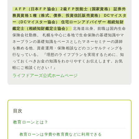
ＡＦＰ（日本ＦＰ協会） 2級ＦＰ技能士（国家資格） 証券外
務員資格１種（株式、債券、投資信託販売資格） DCマイスタ
ー（DCマイスター協会） 住宅ローンアドバイザー 相続知財
鑑定士（相続知財鑑定士協会）
北海道出身。前職は国内生命
保険会社勤務。 札幌を中心に各地で生命保険の基礎知識やマ
ネープランの基礎知識をベースとしたマネーセミナーの講師
を務める他、資産運用・保険相談などのコンサルティングを
行なっている。 『理想のライフプランを実現するために、知
っておくべきお金の知識をわかりやすくお伝えします。お気
軽にご相談ください！』
ライフドアーズ公式ホームページ
目次
教育ローンとは？
教育ローンは学費や教育費などに利用できる