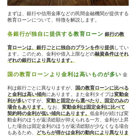
まずは、銀行や信用金庫などの民間金融機関が提供する
教育ローンについて、特徴を解説します。
各銀行が独自に提供する教育ローン
銀行の教
育ローンは、銀行ごとに独自のプランを作り提供
してい
ます。このため、金利や借入上限などの
融資条件はそれ
ぞれの銀行により異なります。
国の教育ローンより金利は高いものが多い
金
利は銀行ごとに異なりますが、
国の教育ローンに比べる
と金利は高い傾向
にあります。また金利タイプは
変動金
利が多い
ですが、
変動と固定から選べたり、固定のみの
場合もあります。
なお、
変動金利は固定金利に比べて
契約時の金利が低い傾向にあります。
低金利が続けば変
動金利のほうが返済総額が抑えられる一方、金利が上昇
した場合は固定金利のほうが返済総額が少なくなる場合
もあるため、
どちらが得かは金利の動向により異なりま