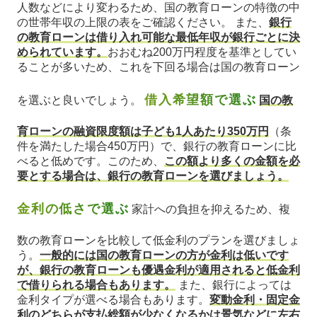
人数などにより変わるため、国の教育ローンの特徴の中
の世帯年収の上限の表をご確認ください。 また、
銀行
の教育ローンは借り入れ可能な最低年収が銀行ごとに決
められています。
おおむね200万円程度を基準としてい
ることが多いため、これを下回る場合は国の教育ローン
借入希望額で選ぶ
を選ぶと良いでしょう。
国の教
育ローンの融資限度額は子ども1人あたり350万円
（条
件を満たした場合450万円）で、銀行の教育ローンに比
べると低めです。このため、
この額より多くの金額を必
要とする場合は、銀行の教育ローンを選びましょう。
金利の低さで選ぶ
家計への負担を抑えるため、複
数の教育ローンを比較して低金利のプランを選びましょ
う。
一般的には国の教育ローンの方が金利は低いです
が、銀行の教育ローンも優遇金利が適用されると低金利
で借りられる場合もあります。
また、銀行によっては
金利タイプが選べる場合もあります。
変動金利・固定金
利のどちらが支払総額が少なくなるかは景気などに左右