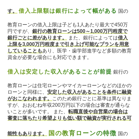
借入上限額は銀行によって幅がある
す。
国の
教育ローンの借入上限は子ども1人あたり最大で450万
円ですが、
銀行の教育ローンは500～1,000万円程度で
銀行ごとに差があります。
また、銀行によっては
借入
上限を3,000万円程度まで引き上げ可能なプランを用意
していることも
あり、医学・歯学部進学など多額の教育
資金が必要な場合にも対応できます。
借入は安定した収入があることが前提
銀行の
教育ローンは住宅ローンやマイカーローンなどのほかの
ローンと同様に、
安定した収入があることを条件に融資
がおこなわれます。
このため銀行ごとに基準は異なりま
すが、おおむね年収200万円以下の場合は審査が通らな
いことが多いです。 また、
転職直後や自営業の場合は
審査に落ちたり希望よりも低い額で融資が実行される可
国の教育ローンの特徴
能性もあります。
国の