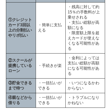
・残高に対して約
15％の手数料が上
乗せされる
①クレジット
・支払い総額が高
カード3回以
・簡単に支払
額になる
上の分割払い
える
・限度額上限を超
やリボ払い
えカードが使えな
くなる可能性があ
る
・金利によっては
②スクールが
支払い総額が高額
提携している
・手続きが楽
になる可能性があ
ローン
る
③貯金できる
・一括払いが
・いつになるかわ
まで待つ
できる
からない
④親などから
・一括払いが
・トラブルになり
借りる
できる
かねない