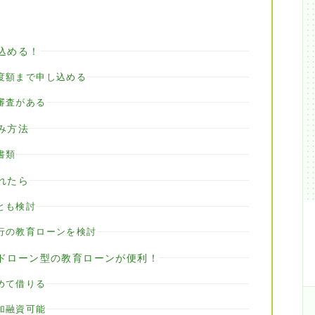
込める！
度額まで申し込める
審査がある
み方法
書類
れたら
とも検討
行の教育ローンを検討
ドローン型の教育ローンが便利！
めて借りる
加融資可能