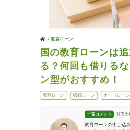
ホーム
教育ローン
国の教育ローンは追
る？何回も借りるな
ン型がおすすめ！
教育ローン
銀行ローン
カードローン
一言コメント
村田大
教育ローンの申し込み